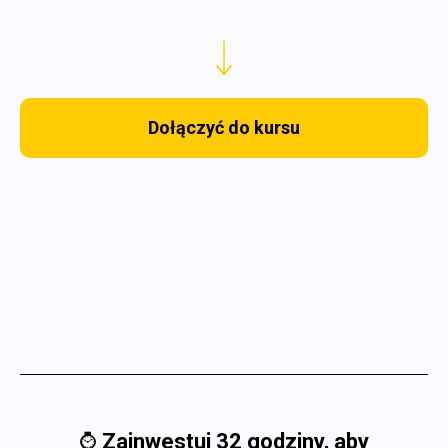
Dołączyć do kursu
⌚️
Zainwestuj 32 godziny, aby