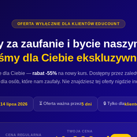
OFERTA WYŁĄCZNIE DLA KLIENTÓW EDUCOUNT
 za zaufanie i bycie naszy
śmy dla Ciebie ekskluzywn
e dla Ciebie —
rabat -55%
na nowy kurs. Dostępny przez zale
 dla osób, które nam zaufały. Nie znajdziesz tej oferty nigdzie in
⏳ Oferta ważna przez
🔒 Tylko dla
:
14 lipca 2026
5 dni
klien
TWOJA CENA
CENA REGULARNA