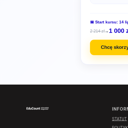
📅 Start kursu: 14
1 000 
2 214 zł
→
Chcę skorzy
INFOR
STATUT
POLITY