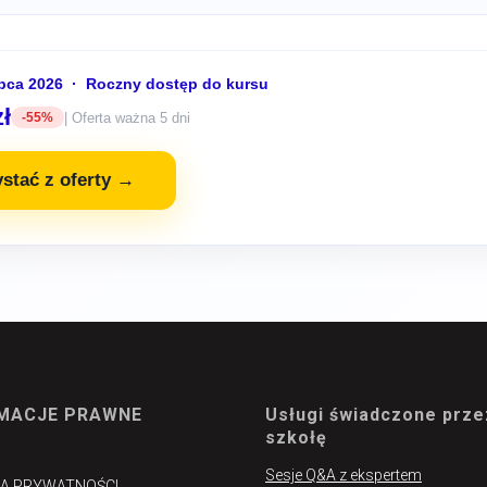
 lipca 2026 · Roczny dostęp do kursu
zł
| Oferta ważna 5 dni
-55%
stać z oferty →
MACJE PRAWNE
Usługi świadczone prze
szkołę
Sesje Q&A z ekspertem
KA PRYWATNOŚCI