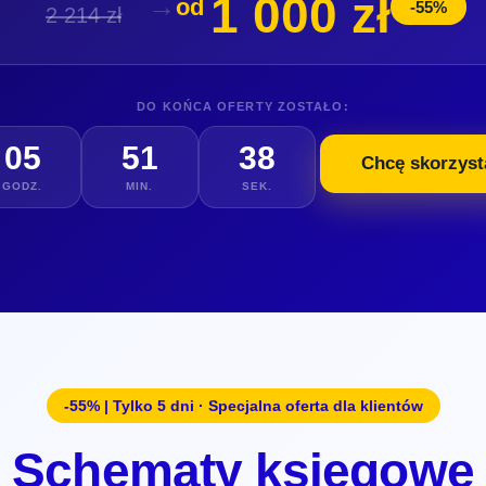
1 000 zł
→
od
-55%
2 214 zł
DO KOŃCA OFERTY ZOSTAŁO:
05
51
38
Chcę skorzyst
GODZ.
MIN.
SEK.
-55% | Tylko 5 dni · Specjalna oferta dla klientów
Schematy księgowe