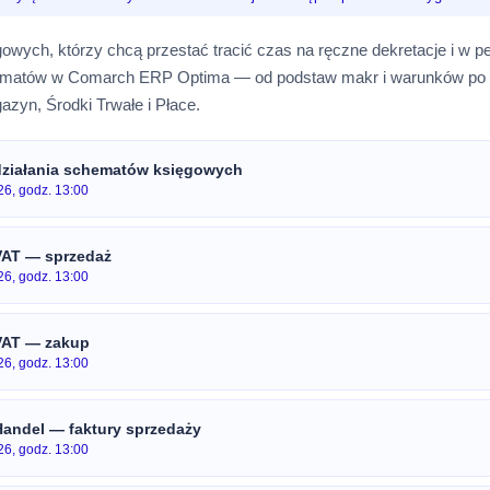
ęgowych, którzy chcą przestać tracić czas na ręczne dekretacje i w 
ematów w Comarch ERP Optima — od podstaw makr i warunków p
zyn, Środki Trwałe i Płace.
ziałania schematów księgowych
26, godz. 13:00
VAT — sprzedaż
26, godz. 13:00
VAT — zakup
26, godz. 13:00
andel — faktury sprzedaży
26, godz. 13:00