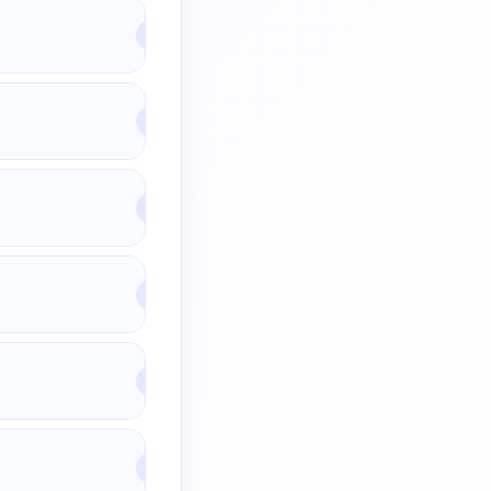
▾
▾
▾
▾
▾
▾