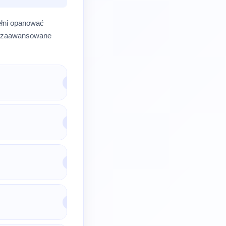
pełni opanować
o zaawansowane
▾
▾
▾
▾