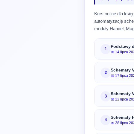
Kurs online dla ksi
automatyzację sch
moduły Handel, Maga
Podstawy d
1
📅 14 lipca 20
Schematy 
2
📅 17 lipca 20
Schematy 
3
📅 22 lipca 20
Schematy H
4
📅 28 lipca 20