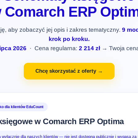
 Comarch ERP Opti
ję, aby zobaczyć jej opis i zakres tematyczny.
9 mod
krok po kroku.
lipca 2026
· Cena regularna:
2 214 zł
→ Twoja cen
Chcę skorzystać z oferty →
lko dla klientów EduCount
księgowe w Comarch ERP Optima
ja wyłącznie dla naszych klientów — nie jest dostępna publicznie i wygasa za 