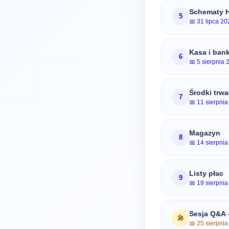
Schematy H
5
📅 31 lipca 20
Kasa i ban
6
📅 5 sierpnia 
Środki trwa
7
📅 11 sierpnia
Magazyn
8
📅 14 sierpnia
Listy płac
9
📅 19 sierpnia
Sesja Q&A 
🎤
📅 25 sierpnia