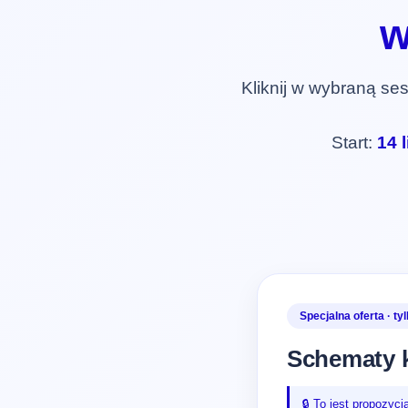
w
Kliknij w wybraną ses
Start:
14 
Specjalna oferta · ty
Schematy 
🔒 To jest propozyc