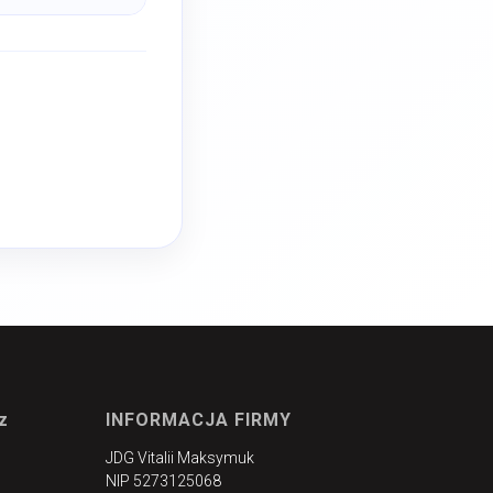
z
INFORMACJA FIRMY
JDG Vitalii Maksymuk
NIP 5273125068