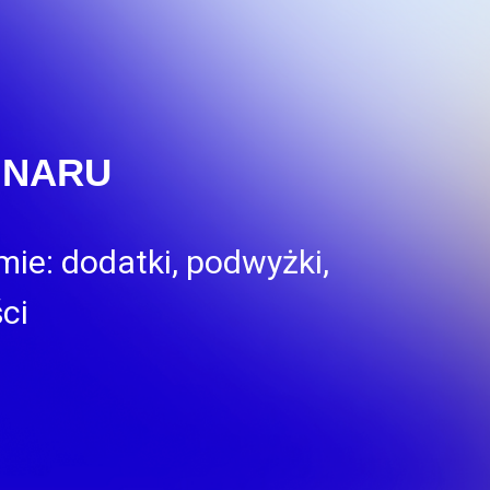
INARU
e: dodatki, podwyżki,
ci