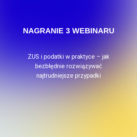
NAGRANIE 3 WEBINARU
ZUS i podatki w praktyce – jak
bezbłędnie rozwiązywać
najtrudniejsze przypadki