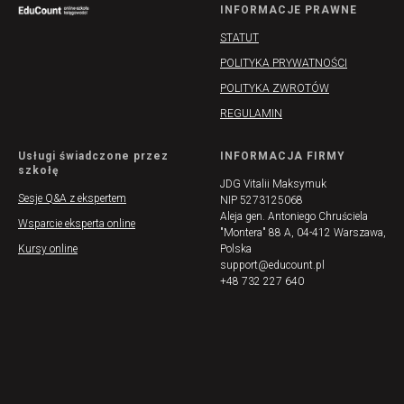
INFORMACJE PRAWNE
STATUT
POLITYKA PRYWATNOŚCI
POLITYKA ZWROTÓW
REGULAMIN
Usługi świadczone przez
INFORMACJA FIRMY
szkołę
JDG Vitalii Maksymuk
Sesje Q&A z ekspertem
NIP 5273125068
Aleja gen. Antoniego Chruściela
Wsparcie eksperta online
"Montera" 88 A, 04-412 Warszawa,
Kursy online
Polska
support@educount.pl
+48 732 227 640