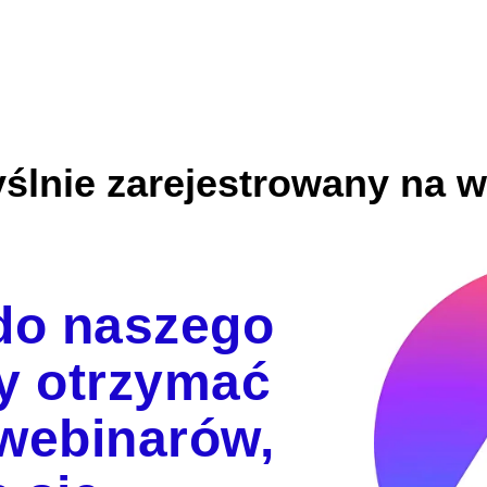
ślnie zarejestrowany na w
 do naszego
by otrzymać
i webinarów,