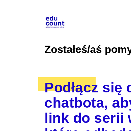
Zostałeś/aś pomy
Podłącz się
chatbota, a
link do seri