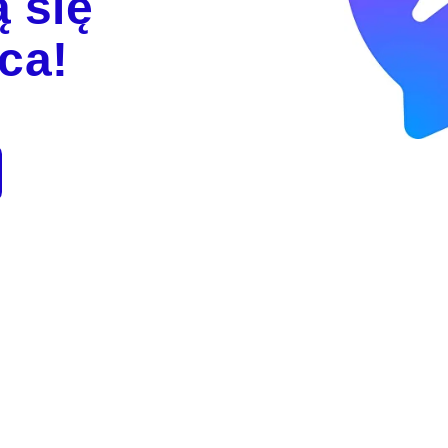
 się
ca!