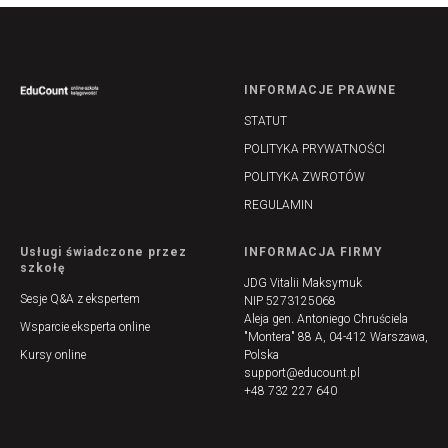
INFORMACJE PRAWNE
STATUT
POLITYKA PRYWATNOŚCI
POLITYKA ZWROTÓW
REGULAMIN
Usługi świadczone przez
INFORMACJA FIRMY
szkołę
JDG Vitalii Maksymuk
Sesje Q&A z ekspertem
NIP 5273125068
Aleja gen. Antoniego Chruściela
Wsparcie eksperta online
"Montera" 88 A, 04-412 Warszawa,
Kursy online
Polska
support@educount.pl
+48 732 227 640