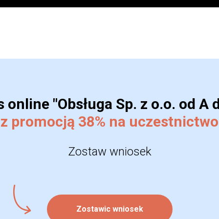
 online "Obsługa Sp. z o.o. od A 
z promocją 38% na uczestnictwo
Zostaw wniosek
Zostawic wniosek