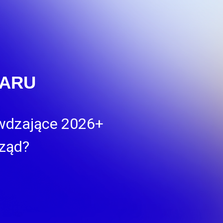
NARU
awdzające 2026+
ząd?