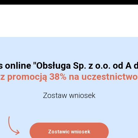
 online "Obsługa Sp. z o.o. od A 
z promocją 38% na uczestnictwo
Zostaw wniosek
Zostawic wniosek