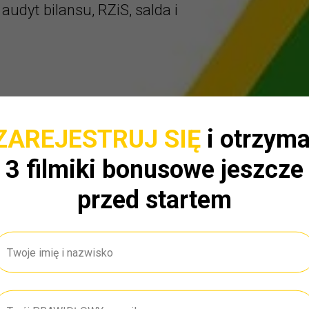
udyt bilansu, RZiS, salda i
ZAREJESTRUJ SIĘ
i otrzyma
3 filmiki bonusowe jeszcze
przed startem