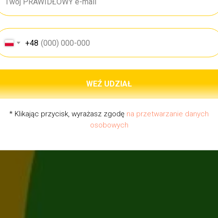
+48
WEŹ UDZIAŁ
* Klikając przycisk, wyrażasz zgodę
na przetwarzanie danych
osobowych