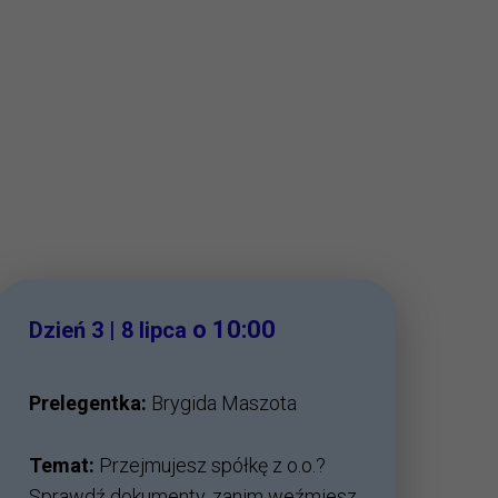
o 10:00
Dzień 3 | 8 lipca
Prelegentka:
Brygida Maszota
Temat:
Przejmujesz spółkę z o.o.?
Sprawdź dokumenty, zanim weźmiesz