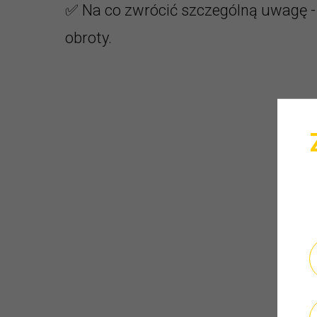
✅ Na co zwrócić szczególną uwagę - a
obroty.