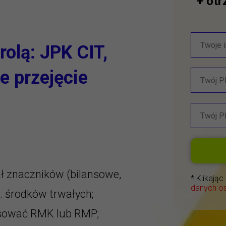
+ ot
rolą: JPK CIT,
 przejęcie
ł znaczników (bilansowe,
* Klikają
danych o
. środków trwałych;
osować RMK lub RMP;