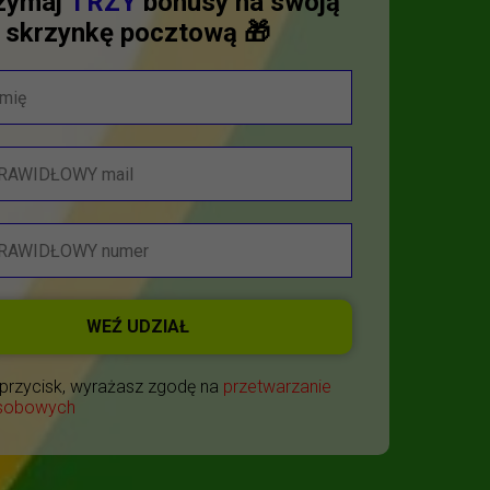
rzymaj
TRZY
bonusy na swoją
skrzynkę pocztową 🎁
WEŹ UDZIAŁ
c przycisk, wyrażasz zgodę na
przetwarzanie
sobowych