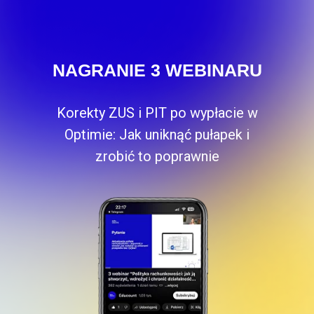
NAGRANIE 3 WEBINARU
Korekty ZUS i PIT po wypłacie w
Optimie: Jak uniknąć pułapek i
zrobić to poprawnie