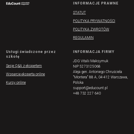
INFORMACJE PRAWNE
STATUT
POLITYKA PRYWATNOŚCI
POLITYKA ZWROTÓW
REGULAMIN
Usługi świadczone przez
INFORMACJA FIRMY
szkołę
JDG Vitalii Maksymuk
Sesje Q&A z ekspertem
NIP 5273125068
Aleja gen. Antoniego Chruściela
Wsparcie eksperta online
"Montera" 88 A, 04-412 Warszawa,
Kursy online
Polska
support@educount.pl
+48 732 227 640