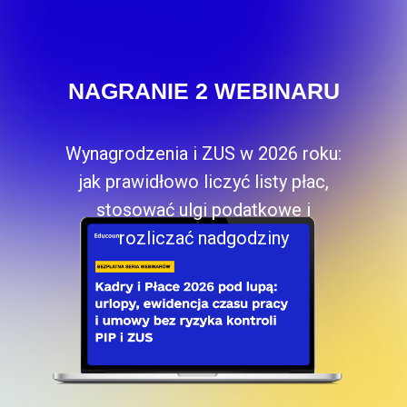
NAGRANIE 2 WEBINARU
Wynagrodzenia i ZUS w 2026 roku:
jak prawidłowo liczyć listy płac,
stosować ulgi podatkowe i
rozliczać nadgodziny