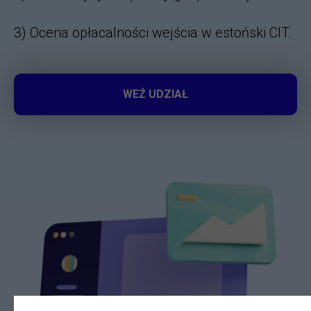
3) Ocena opłacalności wejścia w estoński CIT.
WEŹ UDZIAŁ