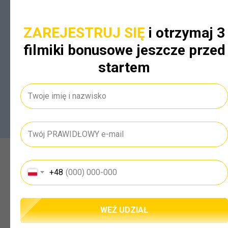
ZAREJESTRUJ SIĘ
i otrzymaj 3
filmiki bonusowe jeszcze przed
startem
Dla kogo będzie to przydatne:
+48
WEŹ UDZIAŁ