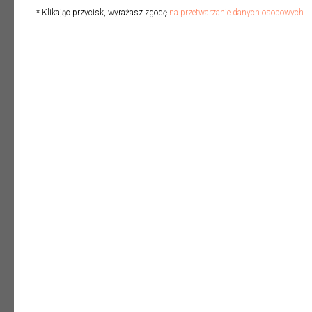
01
* Klikając przycisk, wyrażasz zgodę
na przetwarzanie danych osobowych
Księgowi
którzy chcą pewnie doradzać
klientom w zakresie estońskiego
CIT, poprawnie oceniać jego
opłacalność oraz unikać błędów
związanych z ukrytymi zyskami i
wydatkami niezwiązanymi z
działalnością.
02
Główni księgowi
którzy odpowiadają za
bezpieczeństwo podatkowe