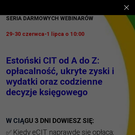
SERIA DARMOWYCH WEBINARÓW
29-30 czerwca-1 lipca о 10:00
Estoński CIT od A do Z:
opłacalność, ukryte zyski i
wydatki oraz codzienne
decyzje księgowego
W CIĄ
GU 3 DNI DOWIESZ SIĘ:
Kiedy eCIT naprawdę się opłaca
✅
;