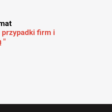
emat
 przypadki firm i
 "