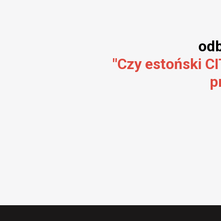
odb
"Czy estoński CI
p