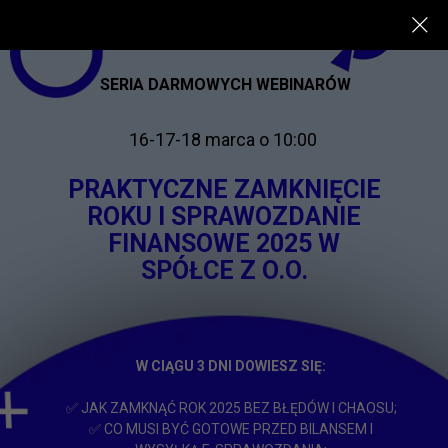
SERIA DARMOWYCH WEBINARÓW
16-17-18 marca o 10:00
PRAKTYCZNE ZAMKNIĘCIE
ROKU I SPRAWOZDANIE
FINANSOWE 2025 W
SPÓŁCE Z O.O.
W CIĄGU 3 DNI DOWIESZ SIĘ:
✅ JAK ZAMKNĄĆ ROK 2025 BEZ BŁĘDÓW I CHAOSU;
✅ CO MUSI BYĆ GOTOWE PRZED BILANSEM I