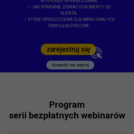
WYSYŁKĄ E-SPRAWOZDANIA;
✅ JAK SPRAWNIE ZEBRAĆ DOKUMENTY OD
KLIENTA;
✅ KTÓRE UPROSZCZENIA DLA MIKRO I MAŁYCH
FIRM SĄ BEZPIECZNE;
zarejestruj się
dowiedz się więcej
Program
serii bezpłatnych webinarów