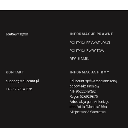
INFORMACJE PRAWNE
POLITYKA PRYWATNOŚCI
POLITYKA ZWROTÓW
REGULAMIN
KONTAKT
INFORMACJA FIRMY
support@educount.pl
Educount spółka z ograniczoną
odpowiedzialnością
+48 573 504 578
NIP 9522248382
Regon 526929875
Adres aleja gen. Antoniego
chruściela "Montera" 88a
Miejscowość Warszawa