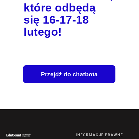
które odbędą
się 16-17-18
lutego!
Przejdź do chatbota
INFORMACJE PRAWNE