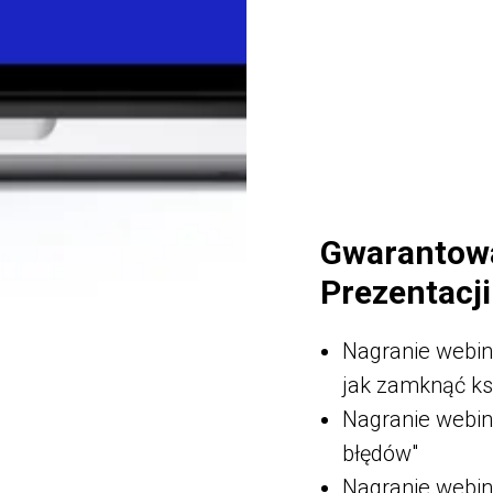
Gwarantowa
Prezentacji
Nagranie webin
jak zamknąć ksi
Nagranie webin
błędów"
Nagranie webi