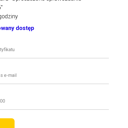
"
 godziny
wany dostęp