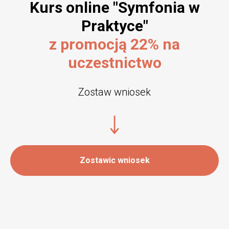
Kurs online "Symfonia w
Praktyce"
z promocją 22% na
uczestnictwo
Zostaw wniosek
Zostawic wniosek