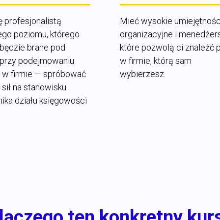
ę profesjonalistą
Mieć wysokie umiejętnośc
go poziomu, którego
organizacyjne i menedżers
 będzie brane pod
które pozwolą ci znaleźć 
przy podejmowaniu
w firmie, którą sam
i w firmie — spróbować
wybierzesz.
sił na stanowisku
nika działu księgowości
laczego ten konkretny kur