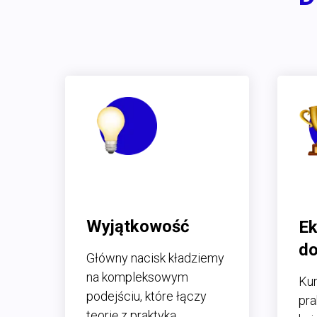
Wyjątkowość
Ek
do
Główny nacisk kładziemy
na kompleksowym
Kur
podejściu, które łączy
pra
teorię z praktyką.