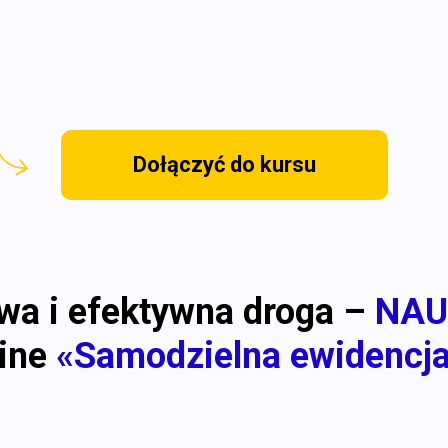
Dołączyć do kursu
wa i efektywna droga –
NAU
line
«Samodzielna ewidencj