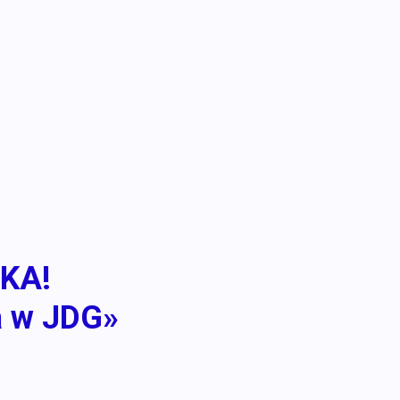
KA!
a w JDG»