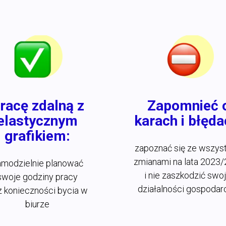
racę zdalną z
Zapomnieć 
elastycznym
karach i błęda
grafikiem:
zapoznać się ze wszys
zmianami na lata 2023
amodzielnie planować
i nie zaszkodzić swoj
swoje godziny pracy
działalności gospodar
 konieczności bycia w
biurze