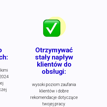
o
Otrzymywać
ch:
stały napływ
klientów do
tkimi
obsługi:
/2024
ej
wysoki poziom zaufania
czej
klientów i dobre
rekomendacje dotyczące
twojej pracy.