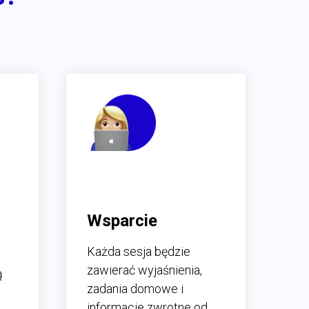
Wsparcie
Każda sesja będzie
zawierać wyjaśnienia,
ą
zadania domowe i
informacje zwrotne od