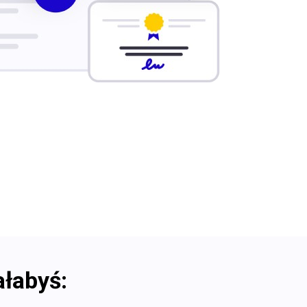
ałabyś: