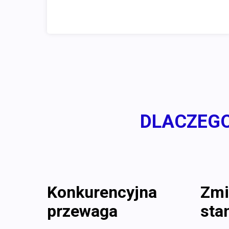
DLACZEG
Konkurencyjna
Zmi
przewaga
sta