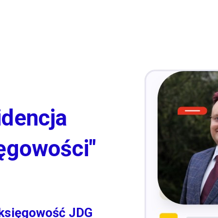
idencja
ęgowości"
 księgowość JDG