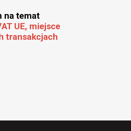
m na temat
VAT UE, miejsce
ch transakcjach