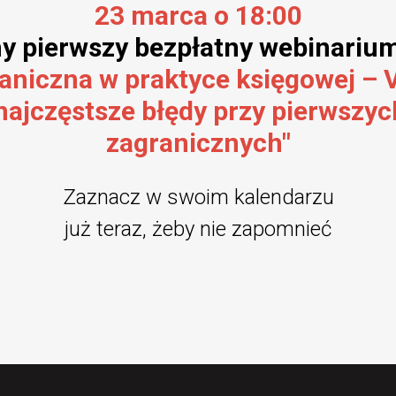
23 marca o 18:00
 pierwszy bezpłatny webinariu
aniczna w praktyce księgowej – 
najczęstsze błędy przy pierwszy
zagranicznych"
Zaznacz w swoim kalendarzu
już teraz, żeby nie zapomnieć