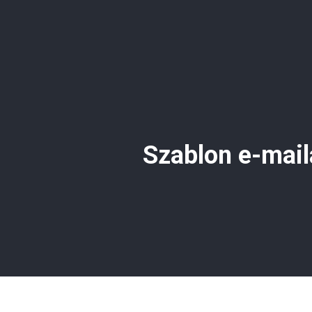
Szablon e-mail