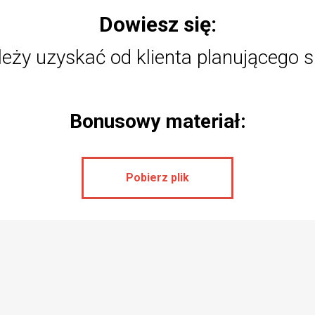
Dowiesz się:
ależy uzyskać od klienta planującego 
Bonusowy materiał:
Pobierz plik