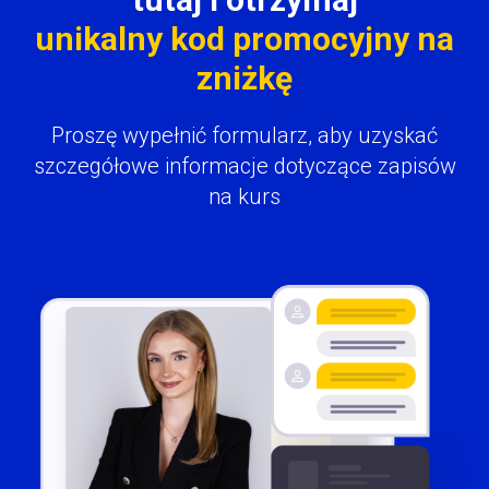
unikalny kod promocyjny na
zniżkę
Proszę wypełnić formularz, aby uzyskać
szczegółowe informacje dotyczące zapisów
na kurs