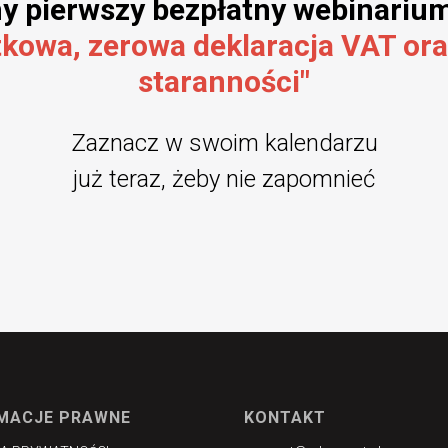
 pierwszy bezpłatny webinariu
kowa, zerowa deklaracja VAT ora
staranności"
Zaznacz w swoim kalendarzu
już teraz, żeby nie zapomnieć
MACJE PRAWNE
KONTAKT