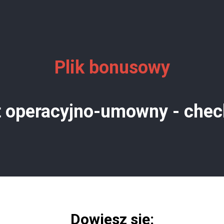
Plik bonusowy
 operacyjno-umowny - сheck
Dowiesz się: