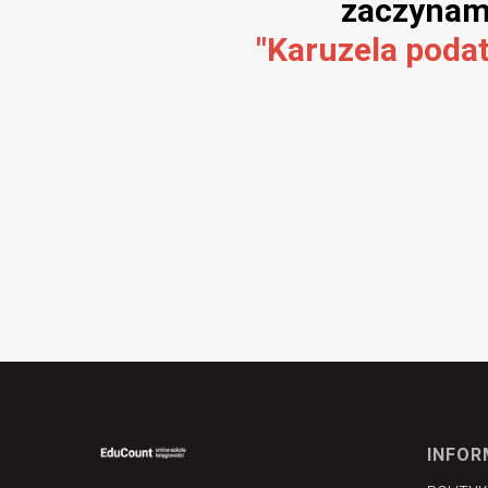
zaczynamy
"Karuzela podat
INFOR