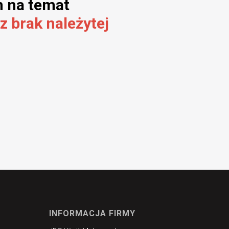
m na temat
z brak należytej
INFORMACJA FIRMY