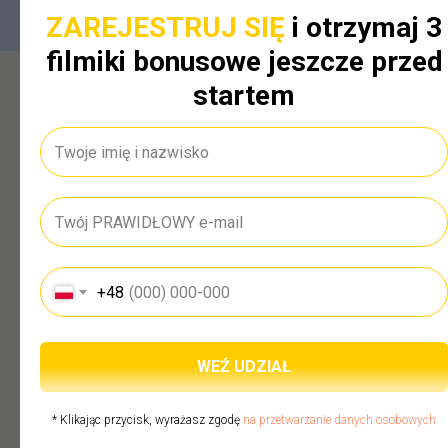
ZAREJESTRUJ SIĘ
i otrzymaj 3
filmiki bonusowe jeszcze przed
startem
Dla kogo będzie to przydatne:
01
Księgowi
którzy chcą zautomatyzować
+48
pracę w Comarch ERP Optima —
od e-faktur w KSeF, przez
WEŹ UDZIAŁ
operacje wielofirmowe, aż po
szybkie księgowanie wyciągów
* Klikając przycisk, wyrażasz zgodę
na przetwarzanie danych osobowych
bankowych.