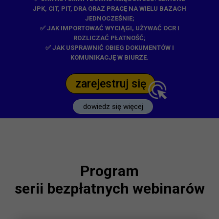
JPK, CIT, PIT, DRA ORAZ PRACĘ NA WIELU BAZACH
JEDNOCZEŚNIE;
✅ JAK IMPORTOWAĆ WYCIĄGI, UŻYWAĆ OCR I
ROZLICZAĆ PŁATNOŚĆ;
✅ JAK USPRAWNIĆ OBIEG DOKUMENTÓW I
KOMUNIKACJĘ W BIURZE.
zarejestruj się
dowiedz się więcej
Program
serii bezpłatnych webinarów