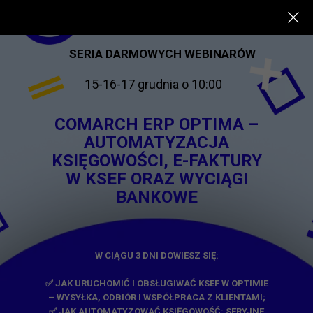
SERIA DARMOWYCH WEBINARÓW
15-16-17 grudnia o 10:00
COMARCH ERP OPTIMA –
AUTOMATYZACJA
KSIĘGOWOŚCI, E-FAKTURY
W KSEF ORAZ WYCIĄGI
BANKOWE
W CIĄGU 3 DNI DOWIESZ SIĘ:
✅
JAK URUCHOMIĆ I OBSŁUGIWAĆ KSEF W OPTIMIE
– WYSYŁKA, ODBIÓR I WSPÓŁPRACA Z KLIENTAMI;
✅ JAK AUTOMATYZOWAĆ KSIĘGOWOŚĆ: SERYJNE