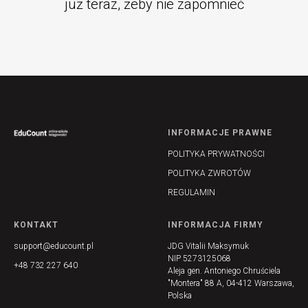
już teraz, żeby nie zapomnieć
INFORMACJE PRAWNE
POLITYKA PRYWATNOŚCI
POLITYKA ZWROTÓW
REGULAMIN
KONTAKT
INFORMACJA FIRMY
support@educount.pl
JDG Vitalii Maksymuk
NIP 5273125068
+48 732 227 640
Aleja gen. Antoniego Chruściela
"Montera" 88 A, 04-412 Warszawa,
Polska