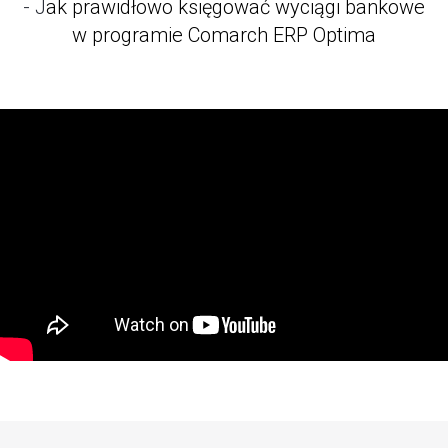
- J
ak prawidłowo księgować wyciągi bankowe
w programie Comarch ERP Optima