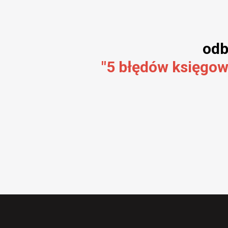
odb
"5 błędów księgow