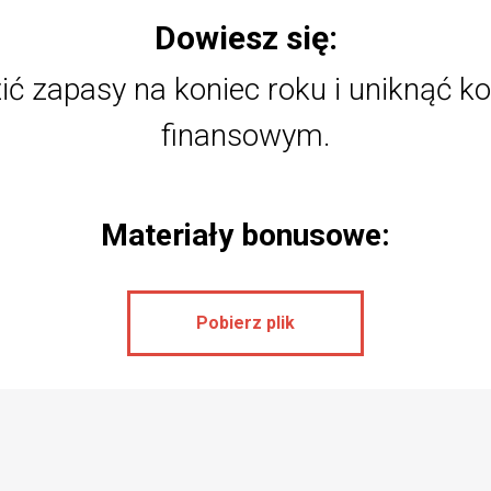
Dowiesz się:
ić zapasy na koniec roku i uniknąć 
finansowym.
Materiały bonusowe:
Pobierz plik