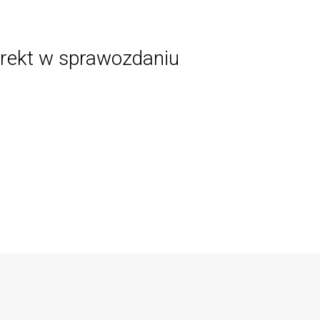
korekt w sprawozdaniu