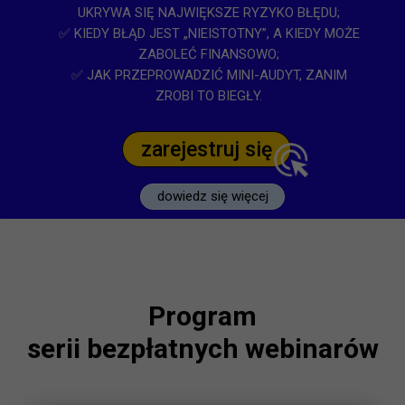
UKRYWA SIĘ NAJWIĘKSZE RYZYKO BŁĘDU;
✅ KIEDY BŁĄD JEST „NIEISTOTNY”, A KIEDY MOŻE
ZABOLEĆ FINANSOWO;
✅ JAK PRZEPROWADZIĆ MINI-AUDYT, ZANIM
ZROBI TO BIEGŁY.
zarejestruj się
dowiedz się więcej
Program
serii bezpłatnych webinarów