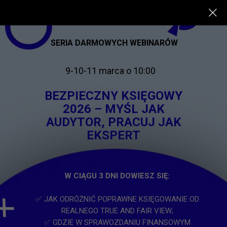
SERIA DARMOWYCH WEBINARÓW
9-10-11 marca o 10:00
BEZPIECZNY KSIĘGOWY
2026 – MYŚL JAK
AUDYTOR, PRACUJ JAK
EKSPERT
W CIĄGU 3 DNI DOWIESZ SIĘ:
✅ JAK ODRÓŻNIĆ POPRAWNE KSIĘGOWANIE OD
REALNEGO TRUE AND FAIR VIEW;
✅ GDZIE W SPRAWOZDANIU FINANSOWYM