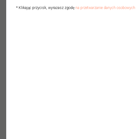
01
* Klikając przycisk, wyrażasz zgodę
na przetwarzanie danych osobowych
Dla młodszej księgowej /
młodszego księgowego
którzy chcą zrozumieć nie
tylko jak księgować,
ale dlaczego pewne obszary są
ryzykowne i jak myśli audytor.
02
Dla samodzielnej księgowej /
głównej księgowej
które odpowiadają za zamknięcie
miesiąca, sprawozdanie
finansowe i chcą ograniczyć