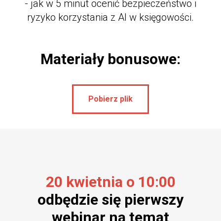
- jak w 5 minut ocenić bezpieczeństwo i
ryzyko korzystania z AI w księgowości.
Materiały bonusowe:
Pobierz plik
20 kwietnia o 10:00
odbędzie się pierwszy
webinar na temat